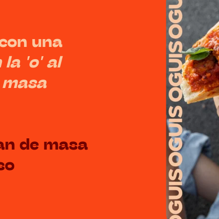
con una 
la 'o' al 
 masa 
an de masa 
o 