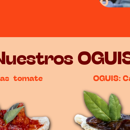
Nuestros OGUIS
as  tomate 
OGUIS: Ca