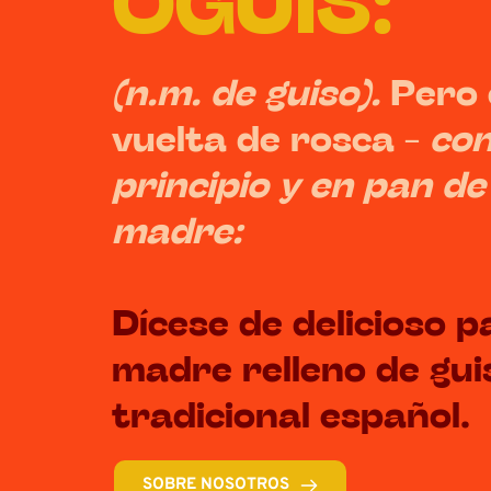
OGUIS: 
(n.m. de guiso).
 Pero 
vuelta de rosca - 
con 
principio y en pan de
madre:
Dícese de delicioso p
madre relleno de guis
tradicional español. 
SOBRE NOSOTROS