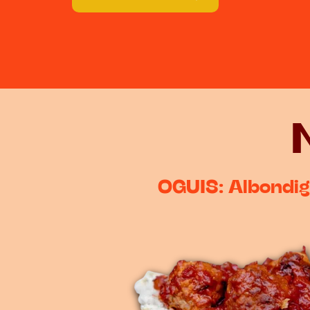
blanco
OGUIS: Albondig