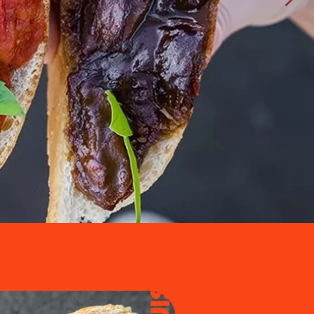
pan. 
rimero.