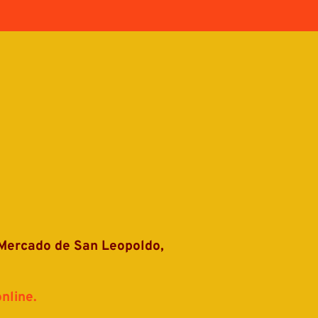
 grab&go en el Mercado de San Leopoldo, 
nline. 