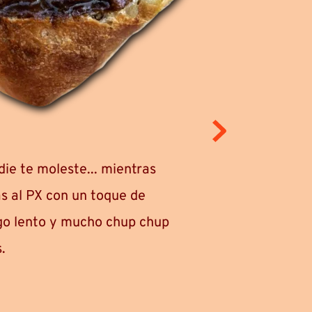
Nuestra versión 
ie te moleste... mientras 
Secreto ibérico
s al PX con un toque de 
vinito, cebollit
go lento y mucho chup chup 
toque de alegrí
.