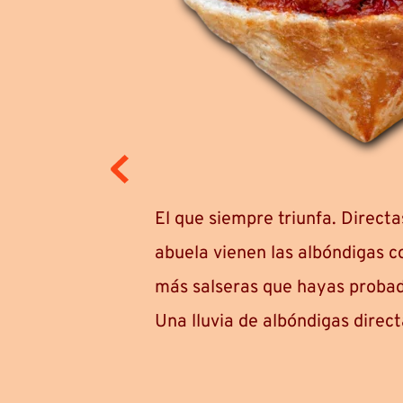
 esta vez 
El que siempre triunfa. Directas
mesano y un 
abuela vienen las albóndigas c
más salseras que hayas probado
Una lluvia de albóndigas direct