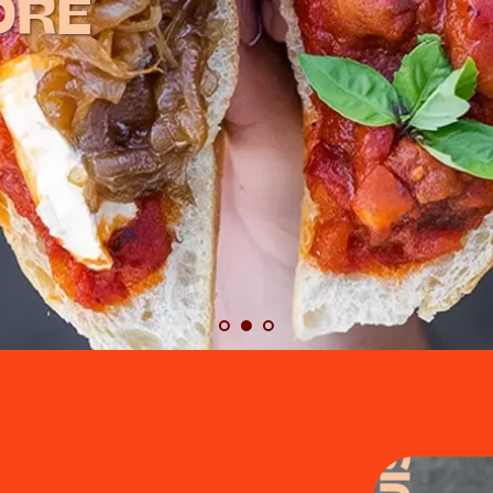
an.
DRE
emos dado la vuelta a eso de mojar 
era lo último que hacías, ahora, lo p
PIDE ONLINE